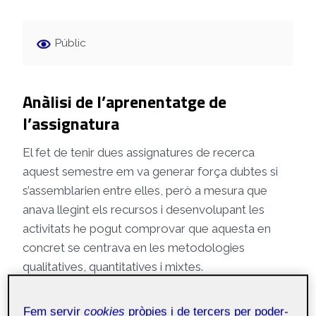
Públic
Anàlisi de l’aprenentatge de
l’assignatura
El fet de tenir dues assignatures de recerca
aquest semestre em va generar força dubtes si
s’assemblarien entre elles, però a mesura que
anava llegint els recursos i desenvolupant les
activitats he pogut comprovar que aquesta en
concret se centrava en les metodologies
qualitatives, quantitatives i mixtes.
Al llarg de l’assignatura, he après de manera la
Fem servir
cookies
pròpies i de tercers per poder-