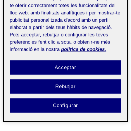
importància i la complexitat del procés
te oferir correctament totes les funcionalitats del
metodològic en la recerca educativa. A mesura
lloc web, amb finalitats analítiques i per mostrar-te
publicitat personalitzada d'acord amb un perfil
que anàvem llegint i fent els reptes, he anat
elaborat a partir dels teus hàbits de navegació.
entenent que la selecció del mètode implica
Pots acceptar, rebutjar o configurar les teves
considerar diversos criteris científics, el grau de
preferències fent clic a sota, o obtenir-ne més
coneixement previ, el tipus d’estudi i les variables
informació en la nostra
política de cookies.
implicades. La recerca qualitativa s’enfoca en
l’experiència subjectiva i la comprensió de
Acceptar
contextos socials complexos. Mentre que la
recerca quantitativa, busca la precisió i
l’objectivitat mitjançant tècniques estadístiques.
Rebutjar
De la mateixa manera he pogut descobrir que les
dues metodologies poden ser compatibles i
Configurar
complementàries entre elles (metodologia mixta),
tal com he desenvolupat al llarg del repte 3 i 4.