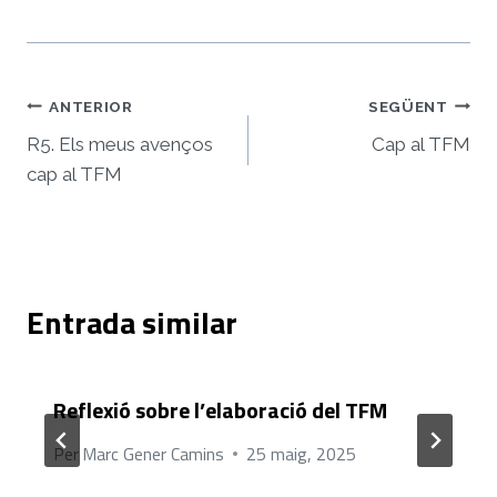
Navegació
ANTERIOR
SEGÜENT
d'entrades
R5. Els meus avenços
Cap al TFM
cap al TFM
Entrada similar
Reflexió sobre l’elaboració del TFM
Per
Marc Gener Camins
25 maig, 2025