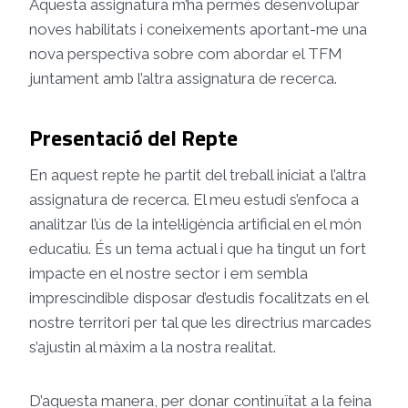
Aquesta assignatura m’ha permès desenvolupar
noves habilitats i coneixements aportant-me una
nova perspectiva sobre com abordar el TFM
juntament amb l’altra assignatura de recerca.
Presentació del Repte
En aquest repte he partit del treball iniciat a l’altra
assignatura de recerca. El meu estudi s’enfoca a
analitzar l’ús de la intel·ligència artificial en el món
educatiu. És un tema actual i que ha tingut un fort
impacte en el nostre sector i em sembla
imprescindible disposar d’estudis focalitzats en el
nostre territori per tal que les directrius marcades
s’ajustin al màxim a la nostra realitat.
D’aquesta manera, per donar continuïtat a la feina