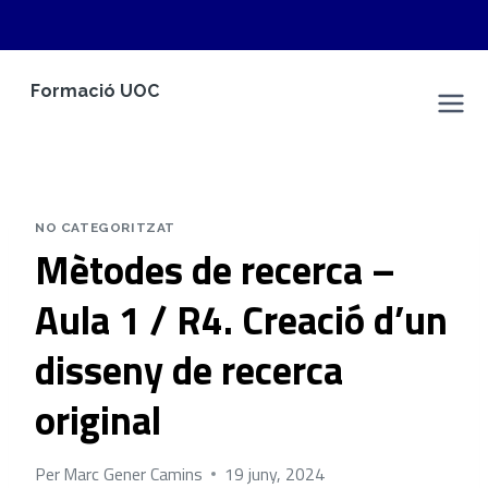
Vés
Formació UOC
al
Marc Gener Camins
contingut
NO CATEGORITZAT
Mètodes de recerca –
Aula 1 / R4. Creació d’un
disseny de recerca
original
Per
Marc Gener Camins
19 juny, 2024