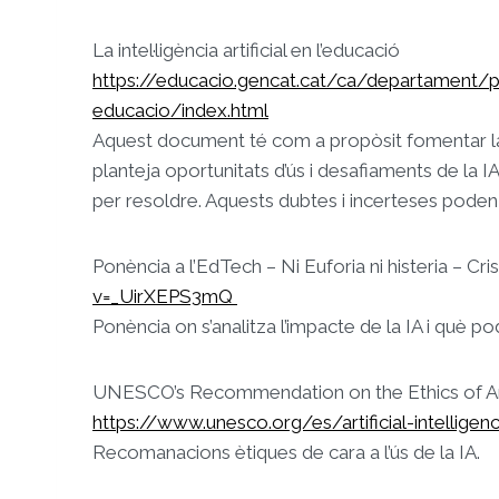
La intel·ligència artificial en l’educació
https://educacio.gencat.cat/ca/departament/pub
educacio/index.html
Aquest document té com a propòsit fomentar la re
planteja oportunitats d’ús i desafiaments de la I
per resoldre. Aquests dubtes i incerteses poden 
Ponència a l’EdTech – Ni Euforia ni histeria – C
v=_UirXEPS3mQ
Ponència on s’analitza l’impacte de la IA i què po
UNESCO’s Recommendation on the Ethics of Artifi
https://www.unesco.org/es/artificial-intellig
Recomanacions ètiques de cara a l’ús de la IA.