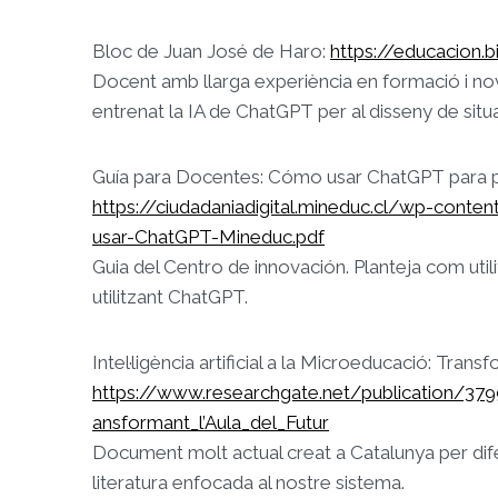
Bloc de Juan José de Haro:
https://educacion.b
Docent amb llarga experiència en formació i nove
entrenat la IA de ChatGPT per al disseny de situ
Guía para Docentes: Cómo usar ChatGPT para po
https://ciudadaniadigital.mineduc.cl/wp-con
usar-ChatGPT-Mineduc.pdf
Guia del Centro de innovación. Planteja com utili
utilitzant ChatGPT.
Intel·ligència artificial a la Microeducació: Transf
https://www.researchgate.net/publication/3799
ansformant_l’Aula_del_Futur
Document molt actual creat a Catalunya per difer
literatura enfocada al nostre sistema.