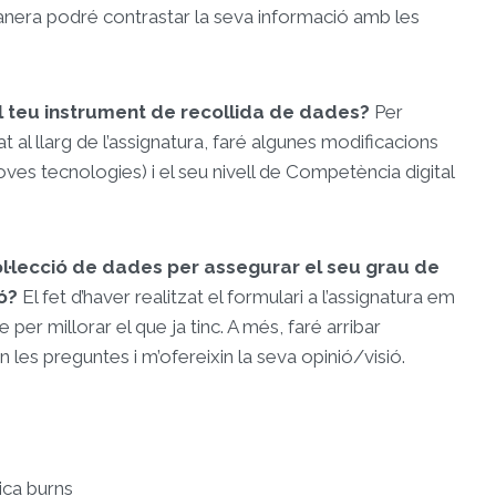
era podré contrastar la seva informació amb les
al teu instrument de recollida de dades?
Per
t al llarg de l’assignatura, faré algunes modificacions
ves tecnologies) i el seu nivell de Competència digital
l·lecció de dades per assegurar el seu grau de
ió?
El fet d’haver realitzat el formulari a l’assignatura em
per millorar el que ja tinc. A més, faré arribar
 les preguntes i m’ofereixin la seva opinió/visió.
ica burns