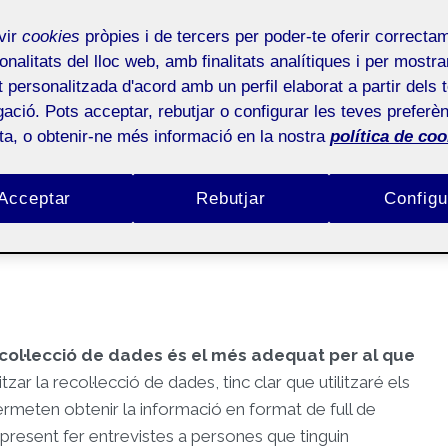
vir
cookies
pròpies i de tercers per poder-te oferir correcta
onalitats del lloc web, amb finalitats analítiques i per mostra
at personalitzada d'acord amb un perfil elaborat a partir dels 
ació. Pots acceptar, rebutjar o configurar les teves preferèn
ota, o obtenir-ne més informació en la nostra
política de coo
Públic
Acceptar
Rebutjar
Configu
recol·lecció de dades és el més adequat per al que
itzar la recol·lecció de dades, tinc clar que utilitzaré els
rmeten obtenir la informació en format de full de
c present fer entrevistes a persones que tinguin