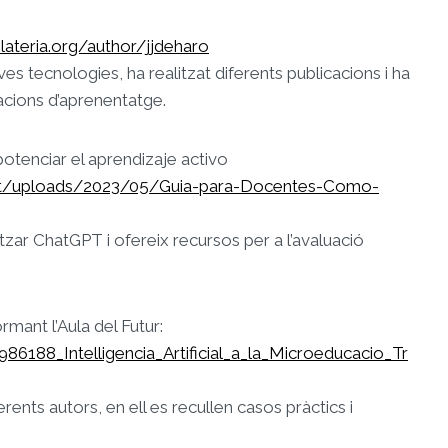
ilateria.org/author/jjdeharo
s tecnologies, ha realitzat diferents publicacions i ha
acions d’aprenentatge.
tenciar el aprendizaje activo
tent/uploads/2023/05/Guia-para-Docentes-Como-
tzar ChatGPT i ofereix recursos per a l’avaluació
ormant l’Aula del Futur:
86188_Intelligencia_Artificial_a_la_Microeducacio_Tr
ents autors, en ell es recullen casos pràctics i