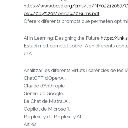
https://www.bcsd.org/cms/lib/NY02212067
ok%20by%20Monica%20Burns.pdf
Ofereix diferents prompts que permeten optimitz
AI in Learning: Designing the Future
https://lin
Estudi molt complet sobre IA en diferents cont
d’IA.
Analitzar les diferents virtuts i carències de les
ChatGPT d’OpenAI.
Claude d’Anthropic.
Gémini de Google.
Le Chat de Mistral AI.
Copilot de Microsoft.
Perplexity de Perplexity AI.
Altres.