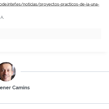
code.intef.es/noticias/proyectos-practicos-de-ia-una-
IA.
ener Camins