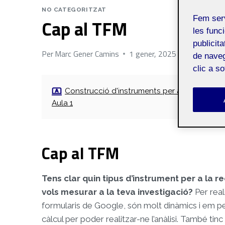
NO CATEGORITZAT
Fem ser
Cap al TFM
les funci
publicit
Per
Marc Gener Camins
1 gener, 2025
de naveg
clic a s
Construcció d'instruments per a la recerca -
Aula 1
Cap al TFM
Tens clar quin tipus d’instrument per a la 
vols mesurar a la teva investigació?
Per real
formularis de Google, són molt dinàmics i em pe
càlcul per poder realitzar-ne l’anàlisi. També tin