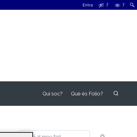
Entra
7
7
Qui soc?
Què és Folio?
Cerca