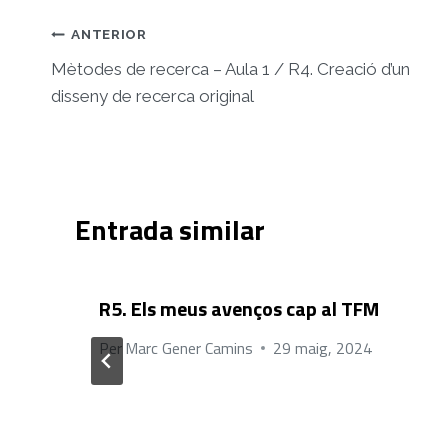
Navegació
ANTERIOR
d'entrades
Mètodes de recerca – Aula 1 / R4. Creació d’un
disseny de recerca original
Entrada similar
R5. Els meus avenços cap al TFM
Per
Marc Gener Camins
29 maig, 2024