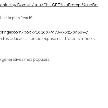
/Centricity/Domain/700/ChatGPT%20Prompt%20eBo
ar la planificació.
k.springer.com/book/10.1007/978-3-031-09687-7
extos educatius, també exposa els diferents models
 IA generatives més populars: