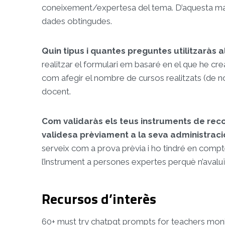
coneixement/expertesa del tema. D’aquesta man
dades obtingudes.
Quin tipus i quantes preguntes utilitzaràs 
realitzar el formulari em basaré en el que he crea
com afegir el nombre de cursos realitzats (de no
docent.
Com validaràs els teus instruments de reco
validesa prèviament a la seva administrac
serveix com a prova prèvia i ho tindré en compte 
l’instrument a persones expertes perquè n’avaluïn
Recursos d’interès
60+ must try chatpgt prompts for teachers mon