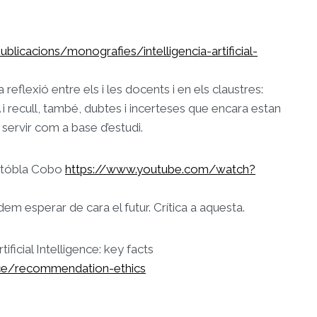
licacions/monografies/intelligencia-artificial-
flexió entre els i les docents i en els claustres:
A i recull, també, dubtes i incerteses que encara estan
servir com a base d’estudi.
ristóbla Cobo
https://www.youtube.com/watch?
dem esperar de cara el futur. Crítica a aquesta.
cial Intelligence: key facts
ence/recommendation-ethics