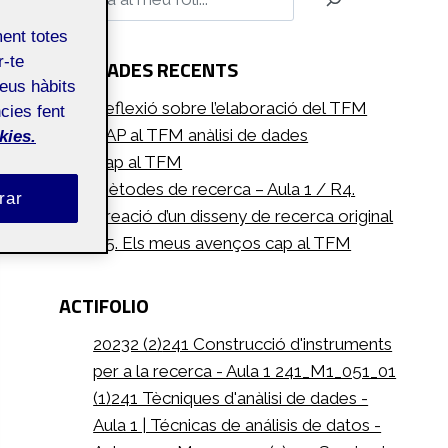
ment totes
r-te
ENTRADES RECENTS
teus hàbits
Reflexió sobre l’elaboració del TFM
cies fent
CAP al TFM anàlisi de dades
kies.
Cap al TFM
Mètodes de recerca – Aula 1 / R4.
rar
Creació d’un disseny de recerca original
R5. Els meus avenços cap al TFM
ACTIFOLIO
20232 (2)
241 Construcció d'instruments
per a la recerca - Aula 1 241_M1_051_01
(1)
241 Tècniques d'anàlisi de dades -
Aula 1 | Técnicas de análisis de datos -