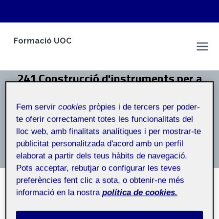
Vés
Formació UOC
al
Marc Gener Camins
contingut
241 Construcció d'instruments per a
la recerca - Aula 1 241_M1_051_01
Fem servir
cookies
pròpies i de tercers per poder-
Inici
/
241 Construcció d'instruments per a la recerca - Aula
te oferir correctament totes les funcionalitats del
1 241_M1_051_01
lloc web, amb finalitats analítiques i per mostrar-te
publicitat personalitzada d'acord amb un perfil
Construcció d’instruments per a la recerca – Aula 1
elaborat a partir dels teus hàbits de navegació.
Pots acceptar, rebutjar o configurar les teves
preferències fent clic a sota, o obtenir-ne més
informació en la nostra
política de cookies.
NO CATEGORITZAT
Cap al TFM