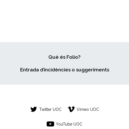
Què és Folio?
Entrada d’incidències o suggeriments
Twitter UOC
Vimeo UOC
YouTube UOC