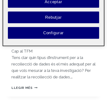
Acceptar
Per
Marc Gener Camins
1 gener, 2025
Rebutjar
Construcció
Públic
d'instruments per a
Configurar
la recerca – Aula 1
Cap al TFM
Tens clar quin tipus d’instrument per a la
recol·lecció de dades és el més adequat per al
que vols mesurar a la teva investigació? Per
realitzar la recol·lecció de dades,…
CAP
LLEGIR MÉS
AL
TFM