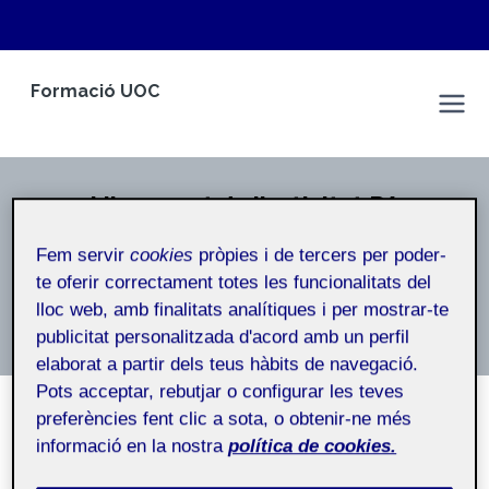
Vés
Formació UOC
al
Marc Gener Camins
contingut
Lliurament de l'activitat R4
Inici
/
Lliurament de l'activitat R4
Fem servir
cookies
pròpies i de tercers per poder-
te oferir correctament totes les funcionalitats del
lloc web, amb finalitats analítiques i per mostrar-te
Lliurament de l’activitat R4
publicitat personalitzada d'acord amb un perfil
elaborat a partir dels teus hàbits de navegació.
Pots acceptar, rebutjar o configurar les teves
preferències fent clic a sota, o obtenir-ne més
informació en la nostra
política de cookies.
NO CATEGORITZAT
Mètodes de recerca – Aula 1