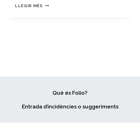
MÈTODES
LLEGIR MÉS
DE
RECERCA
–
AULA
1
/
R4.
CREACIÓ
D’UN
DISSENY
DE
RECERCA
ORIGINAL
Què és Folio?
Entrada d’incidències o suggeriments