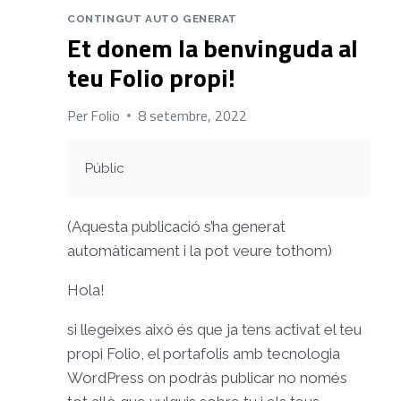
CONTINGUT AUTO GENERAT
Et donem la benvinguda al
teu Folio propi!
Per
Folio
8 setembre, 2022
Públic
(Aquesta publicació s’ha generat
automàticament i la pot veure tothom)
Hola!
si llegeixes això és que ja tens activat el teu
propi Folio, el portafolis amb tecnologia
WordPress on podràs publicar no només