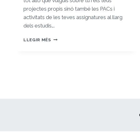
tot allò que vulguis sobre tu i els teus
projectes propis sinó també les PACs i
activitats de les teves assignatures al llarg
dels estudis….
ET
LLEGIR MÉS
DONEM
LA
BENVINGUDA
AL
TEU
FOLIO
PROPI!