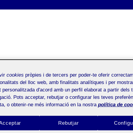
vir
cookies
pròpies i de tercers per poder-te oferir correcta
onalitats del lloc web, amb finalitats analítiques i per mostra
at personalitzada d'acord amb un perfil elaborat a partir dels 
ació. Pots acceptar, rebutjar o configurar les teves preferèn
ota, o obtenir-ne més informació en la nostra
política de coo
Contingut auto generat
Acceptar
Rebutjar
Configu