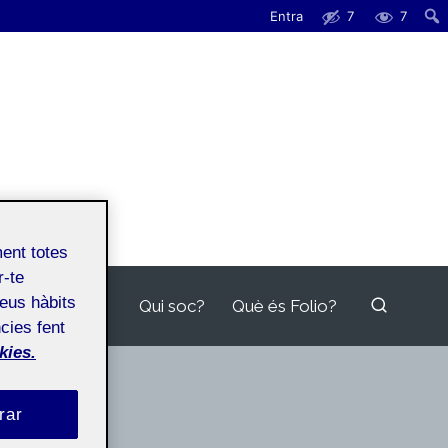
Entra
7
7
ment totes
r-te
teus hàbits
Qui soc?
Què és Folio?
cies fent
kies.
rar