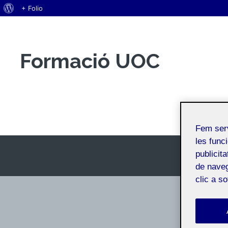
Quant
+ Folio
Vés
al
al
WordPress
contingut
Formació UOC
Marc Gener Camins
Fem ser
les funci
publicit
de naveg
clic a s